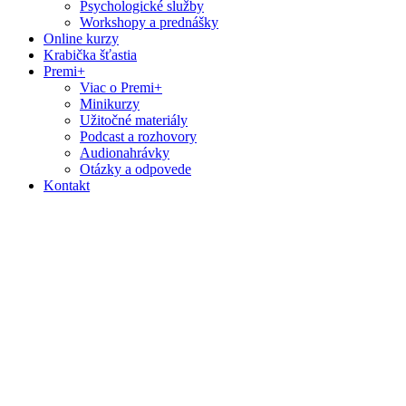
Psychologické služby
Workshopy a prednášky
Online kurzy
Krabička šťastia
Premi+
Viac o Premi+
Minikurzy
Užitočné materiály
Podcast a rozhovory
Audionahrávky
Otázky a odpovede
Kontakt