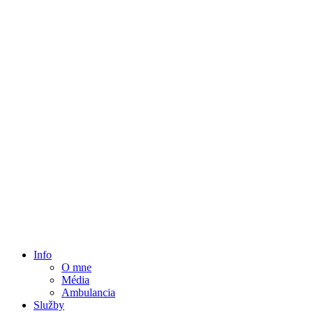
Info
O mne
Média
Ambulancia
Služby