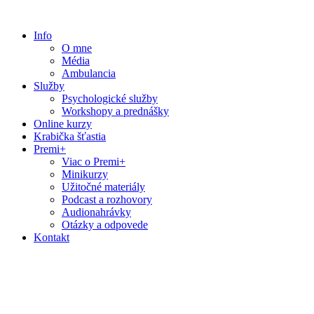
Preskočiť
na
Info
obsah
O mne
Média
Ambulancia
Služby
Psychologické služby
Workshopy a prednášky
Online kurzy
Krabička šťastia
Premi+
Viac o Premi+
Minikurzy
Užitočné materiály
Podcast a rozhovory
Audionahrávky
Otázky a odpovede
Kontakt