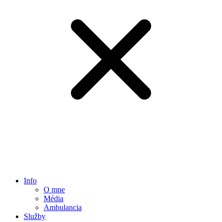
Info
O mne
Média
Ambulancia
Služby