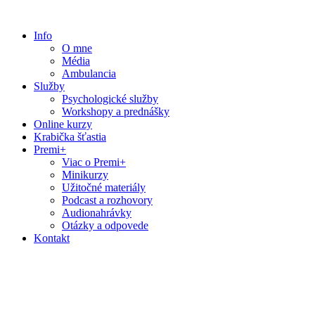
Preskočiť
na
Info
obsah
O mne
Média
Ambulancia
Služby
Psychologické služby
Workshopy a prednášky
Online kurzy
Krabička šťastia
Premi+
Viac o Premi+
Minikurzy
Užitočné materiály
Podcast a rozhovory
Audionahrávky
Otázky a odpovede
Kontakt