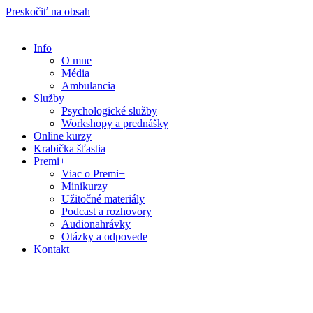
Preskočiť na obsah
Info
O mne
Média
Ambulancia
Služby
Psychologické služby
Workshopy a prednášky
Online kurzy
Krabička šťastia
Premi+
Viac o Premi+
Minikurzy
Užitočné materiály
Podcast a rozhovory
Audionahrávky
Otázky a odpovede
Kontakt