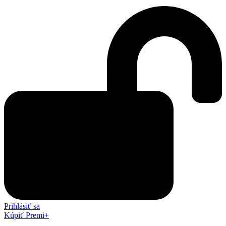
Prihlásiť sa
Kúpiť Premi+