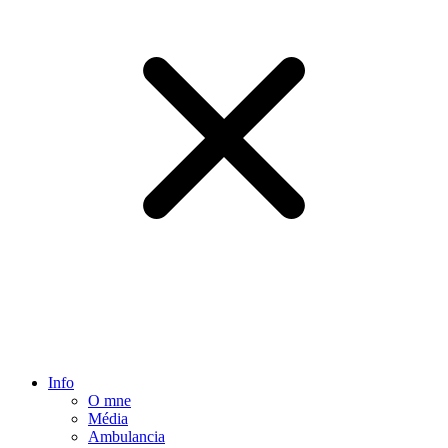
Info
O mne
Média
Ambulancia